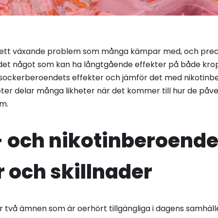
 ett växande problem som många kämpar med, och pre
det något som kan ha långtgående effekter på både kropp
vi sockerberoendets effekter och jämför det med nikotinb
eter delar många likheter när det kommer till hur de påv
em.
 och nikotinberoende
r och skillnader
r två ämnen som är oerhört tillgängliga i dagens samhälle.