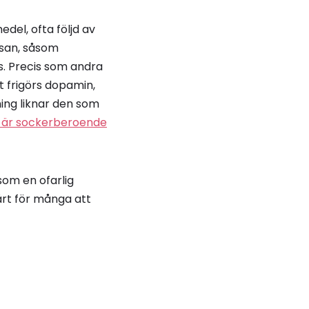
del, ofta följd av
lsan, såsom
s. Precis som andra
t frigörs dopamin,
ing liknar den som
 är sockerberoende
som en ofarlig
vårt för många att