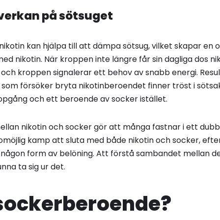
nverkan på sötsuget
 nikotin kan hjälpa till att dämpa sötsug, vilket skapar en 
ed nikotin. När kroppen inte längre får sin dagliga dos nik
och kroppen signalerar ett behov av snabb energi. Result
som försöker bryta nikotinberoendet finner tröst i sötsak
uppgång och ett beroende av socker istället.
ellan nikotin och socker gör att många fastnar i ett dub
möjlig kamp att sluta med både nikotin och socker, ef
r någon form av belöning. Att förstå sambandet mellan 
nna ta sig ur det.
 sockerberoende?