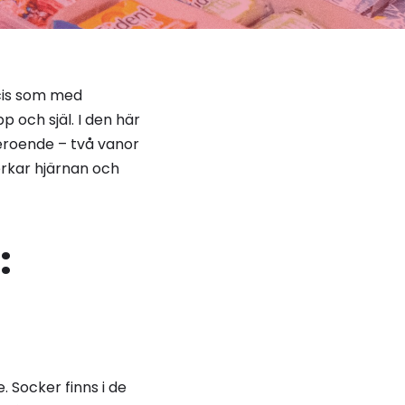
cis som med
 och själ. I den här
eroende – två vanor
erkar hjärnan och
:
 Socker finns i de