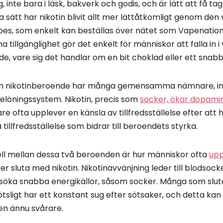
, inte bara i läsk, bakverk och godis, och är lätt att få ta
sätt har nikotin blivit allt mer lättåtkomligt genom den
pes, som enkelt kan beställas över nätet som Vapenatio
na tillgänglighet gör det enkelt för människor att falla in
e, vare sig det handlar om en bit choklad eller ett snabb
 nikotinberoende har många gemensamma nämnare, inte
elöningssystem. Nikotin, precis som
socker, ökar dopami
e ofta upplever en känsla av tillfredsställelse efter att h
 tillfredsställelse som bidrar till beroendets styrka.
lell mellan dessa två beroenden är hur människor ofta
upp
r sluta med nikotin. Nikotinavvänjning leder till blodsockerfa
 söka snabba energikällor, såsom socker. Många som sluta
tsligt har ett konstant sug efter sötsaker, och detta kan
en ännu svårare.