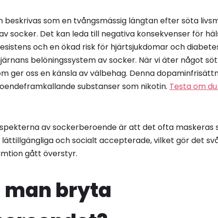
beskrivas som en tvångsmässig längtan efter söta livsme
 av socker. Det kan leda till negativa konsekvenser för hä
resistens och en ökad risk för hjärtsjukdomar och diabete
järnans belöningssystem av socker. När vi äter något söt
om ger oss en känsla av välbehag. Denna dopaminfrisättn
eroendeframkallande substanser som nikotin.
Testa om du
 aspekterna av sockerberoende är att det ofta maskeras 
r lättillgängliga och socialt accepterade, vilket gör det s
mtion gått överstyr.
n man bryta