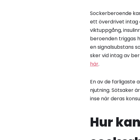
Sockerberoende kan 
ett överdrivet intag
viktuppgång, insulin
beroenden triggas h
en signalsubstans s
sker vid intag av b
här
.
En av de farligaste
njutning. Sötsaker ä
inse när deras konsu
Hur ka