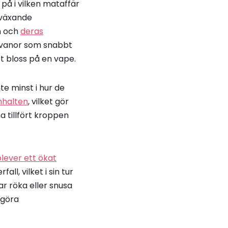
g på i vilken mataffär
 växande
n och
deras
 i vanor som snabbt
t bloss på en vape.
 minst i hur de
nhalten
, vilket gör
a tillfört kroppen
lever ett ökat
ll, vilket i sin tur
r röka eller snusa
 göra