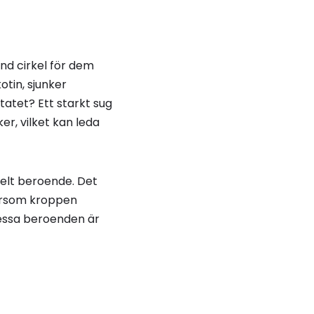
ond cirkel för dem
otin, sjunker
atet? Ett starkt sug
er, vilket kan leda
belt beroende. Det
tersom kroppen
dessa beroenden är