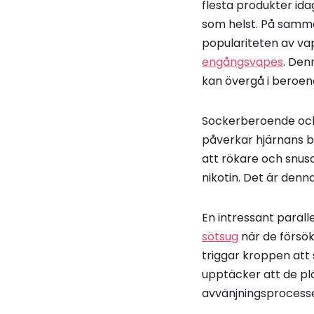
flesta produkter idag
som helst. På samma 
populariteten av va
engångsvapes
. Den
kan övergå i beroend
Sockerberoende och
påverkar hjärnans b
att rökare och snusar
nikotin. Det är denna
En intressant paral
sötsug
när de försöke
triggar kroppen att
upptäcker att de plö
avvänjningsprocess