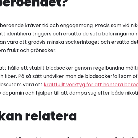
beroendet?
rberoende kräver tid och engagemang. Precis som vid nik
att identifiera triggers och ersätta de söta belöningar
 kan vara att gradvis minska sockerintaget och ersätta de
åsom frukt och grönsaker.
t att hålla ett stabilt blodsocker genom regelbundna mål
ch fiber. På så sätt undviker man de blodsockerfall som of
 dessutom vara ett
kraftfullt verktyg för att hantera ber
v dopamin och hjälper till att dämpa sug efter både nikot
an relatera