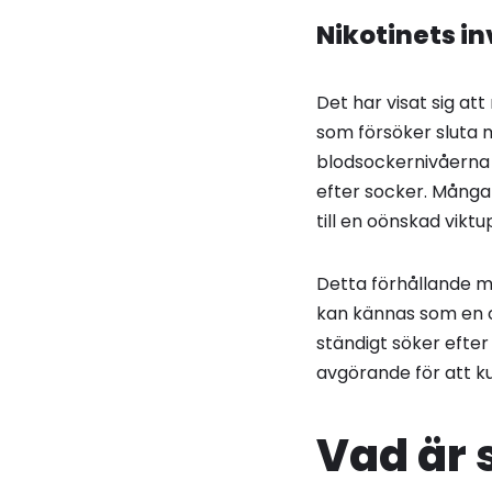
Nikotinets i
Det har visat sig att
som försöker sluta m
blodsockernivåerna 
efter socker. Många 
till en oönskad vikt
Detta förhållande m
kan kännas som en o
ständigt söker efte
avgörande för att ku
Vad är