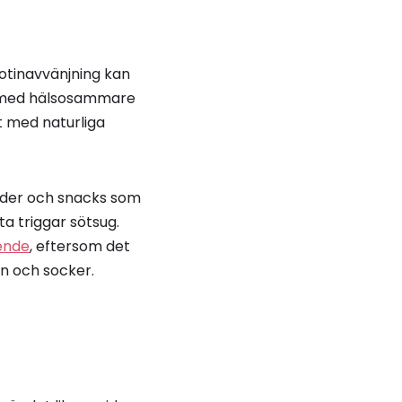
otinavvänjning kan
na med hälsosammare
t med naturliga
tider och snacks som
ta triggar sötsug.
oende
, eftersom det
in och socker.