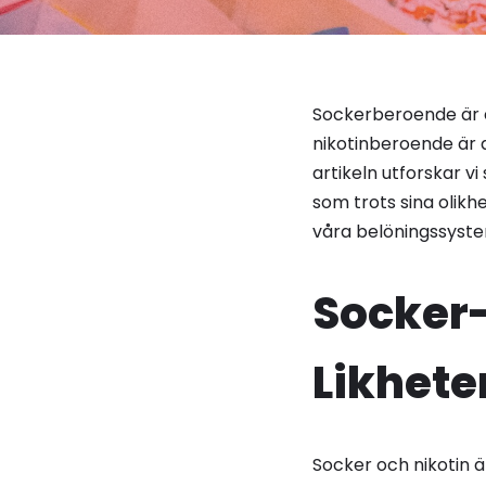
Sockerberoende är
nikotinberoende är 
artikeln utforskar 
som trots sina olikh
våra belöningssyst
Socker-
Likhete
Socker och nikotin ä