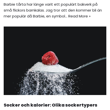
Barbie tårta har länge varit ett populärt bakverk på
små flickors barnkalas. Jag tror att den kommer bli än
mer populär då Barbie, en symbol…
Read More »
Socker och kalorier: Olika sockertypers