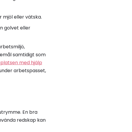
 mjöl eller vätska.
n golvet eller
arbetsmiljö,
föremål samtidigt som
splatsen med hjälp
 under arbetspasset,
t utrymme. En bra
 använda redskap kan