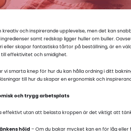
 kreativ och inspirerande upplevelse, men det kan snabbt
 ingredienser samt redskap ligger huller om buller. Oavs
ri eller skapar fantastiska tårtor på beställning, är en vä
ill effektivitet och smidighet.
ar vi smarta knep för hur du kan hålla ordning i ditt bakn
lösningar till hur du skapar en ergonomisk och inspireran
misk och trygg arbetsplats
 effektivt utan att belasta kroppen är det viktigt att tä
bänkens höjd
– Om du bakar mycket kan en för låg eller f