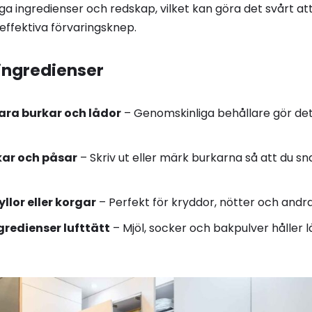
 ingredienser och redskap, vilket kan göra det svårt att
effektiva förvaringsknep.
 ingredienser
ra burkar och lådor
– Genomskinliga behållare gör det
kar och påsar
– Skriv ut eller märk burkarna så att du sn
lor eller korgar
– Perfekt för kryddor, nötter och andr
gredienser lufttätt
– Mjöl, socker och bakpulver håller lä