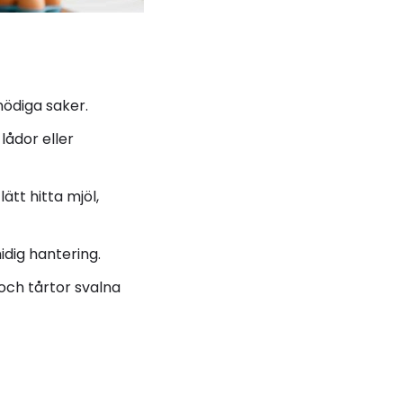
nödiga saker.
lådor eller
ätt hitta mjöl,
dig hantering.
 och tårtor svalna