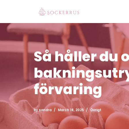
Skip
to
content
Så håller du o
bakningsutr
förvaring
by
sandra
March 18, 2025
Övrigt