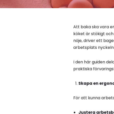
Att baka ska vara en
köket är stökigt och
nöje, driver ett bage
arbetsplats nyckeln t
I den här guiden del
praktiska förvarings
Skapa en ergono
För att kunna arbeta
Justera arbets