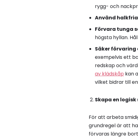
rygg- och nackp
Använd halkfri
Förvara tunga s
högsta hyllan. Hål
Säker förvaring 
exempelvis ett bag
redskap och värd
av klädskåp
kan a
vilket bidrar till
Skapa en logisk
För att arbeta smidi
grundregel är att h
förvaras längre bort