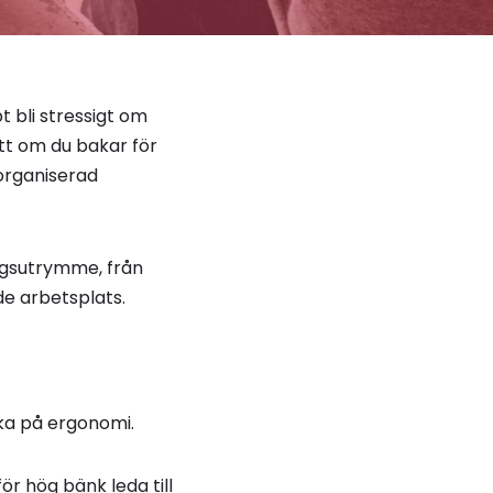
 bli stressigt om
ett om du bakar för
lorganiserad
ingsutrymme, från
de arbetsplats.
nka på ergonomi.
ör hög bänk leda till