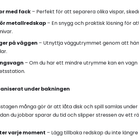
or med fack
– Perfekt för att separera olika vispar, ske
ör metallredskap
– En snygg och praktisk lösning för a
ivar.
ger på väggen
– Utnyttja väggutrymmet genom att häng
ar.
ringsvagn
– Om du har ett mindre utrymme kan en vagn 
tsstation.
rganiserat under bakningen
isstagen många gör är att låta disk och spill samlas und
dan du jobbar sparar du tid och slipper stressen av ett rö
ter varje moment
– Lägg tillbaka redskap du inte längre