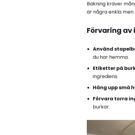
Bakning kräver många
är några enkla men 
Förvaring av
Använd stapelba
du har hemma.
Etiketter på bur
ingrediens.
Häng upp små hyl
Förvara torra in
burkar.