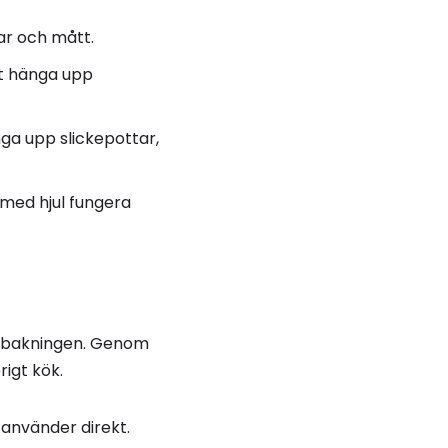
dar och mått.
tt hänga upp
a upp slickepottar,
med hjul fungera
er bakningen. Genom
rigt kök.
 använder direkt.