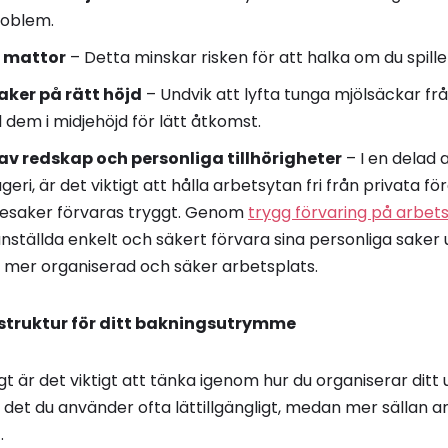
roblem.
a mattor
– Detta minskar risken för att halka om du spiller
aker på rätt höjd
– Undvik att lyfta tunga mjölsäckar frå
l dem i midjehöjd för lätt åtkomst.
av redskap och personliga tillhörigheter
– I en delad 
eri, är det viktigt att hålla arbetsytan fri från privata 
esaker förvaras tryggt. Genom
trygg förvaring på arbet
nställda enkelt och säkert förvara sina personliga saker
 en mer organiserad och säker arbetsplats.
 struktur för ditt bakningsutrymme
gt är det viktigt att tänka igenom hur du organiserar dit
a det du använder ofta lättillgängligt, medan mer sällan
.