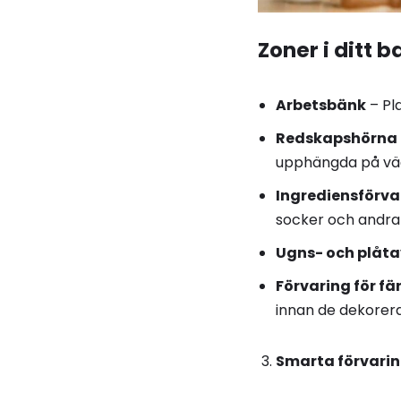
Zoner i ditt
Arbetsbänk
– Pla
Redskapshörna
upphängda på vä
Ingrediensförva
socker och andra
Ugns- och plåt
Förvaring för f
innan de dekorera
Smarta förvarin