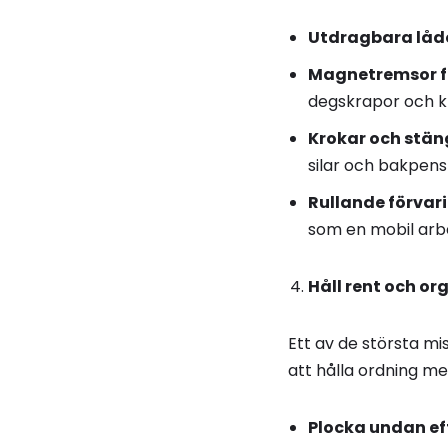
Utdragbara låd
Magnetremsor f
degskrapor och kn
Krokar och stän
silar och bakpensl
Rullande förva
som en mobil arbe
Håll rent och o
Ett av de största m
att hålla ordning me
Plocka undan ef