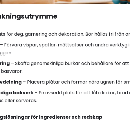
 bakningsutrymme
ts för deg, garnering och dekoration. Bör hållas fri från o
– Förvara vispar, spatlar, måttsatser och andra verktyg i 
ggen.
ring
– Skaffa genomskinliga burkar och behållare för att l
 basvaror.
avdelning
– Placera plåtar och formar nära ugnen för smi
ärdiga bakverk
– En avsedd plats för att låta kakor, bröd
s eller serveras.
gslösningar för ingredienser och redskap